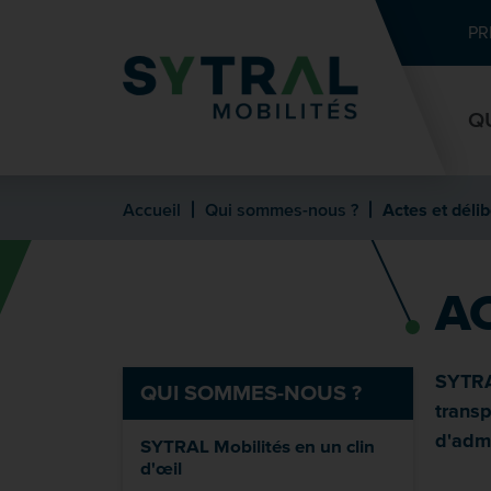
Contenu
Entête de page
Menu principal
Recherche
PR
Q
Accueil
Qui sommes-nous ?
Actes et déli
A
SYTRAL
QUI SOMMES-NOUS ?
transp
d'admi
SYTRAL Mobilités en un clin
d'œil