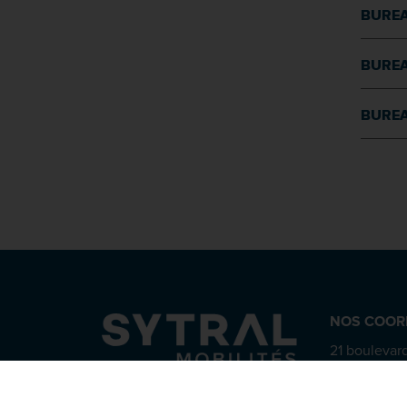
BUREA
BUREA
BUREA
NOS COOR
21 boulevard
CS 63815
69487 Lyon