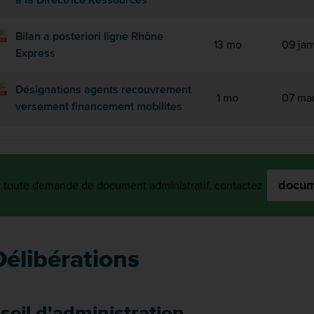
Bilan a posteriori ligne Rhône
13 mo
09 jan
Express
Désignations agents recouvrement
1 mo
07 ma
versement financement mobilites
docume
 toute demande de document administratif, contactez
Délibérations
seil d'administration