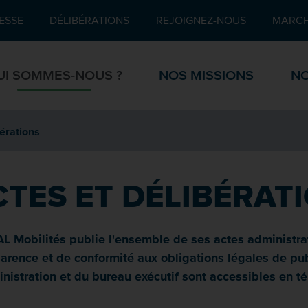
Pied de page
ESSE
DÉLIBÉRATIONS
REJOIGNEZ-NOUS
MARCH
UI SOMMES-NOUS ?
NOS MISSIONS
NO
bérations
CTES ET DÉLIBÉRAT
 Mobilités publie l'ensemble de ses actes administrat
arence et de conformité aux obligations légales de publ
nistration et du bureau exécutif sont accessibles en 