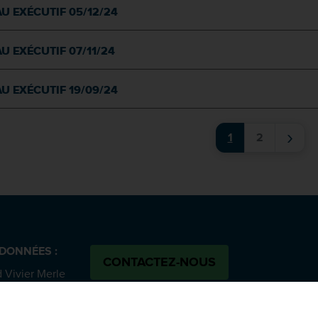
U EXÉCUTIF 05/12/24
U EXÉCUTIF 07/11/24
U EXÉCUTIF 19/09/24
›
1
2
DONNÉES :
CONTACTEZ-NOUS
 Vivier Merle
SUIVEZ-NOUS :
 cedex 03