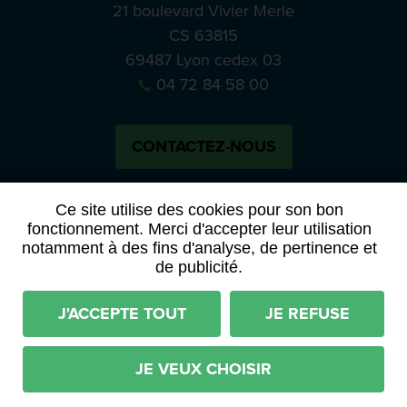
21 boulevard Vivier Merle
CS 63815
69487 Lyon cedex 03
04 72 84 58 00
CONTACTEZ-NOUS
Bluesky
Notre actual
Ce site utilise des cookies pour son bon
fonctionnement. Merci d'accepter leur utilisation
notamment à des fins d'analyse, de pertinence et
PRESSE
APPELS À MANIFESTATION D’INTÉRÊT
de publicité.
ACTES ET DÉLIBÉRATIONS
J'ACCEPTE TOUT
JE REFUSE
Mentions légales
RGPD
Plan du site
Déclaration d'accessibilité (partiellement conforme)
JE VEUX CHOISIR
Conditions générales d'utilisation