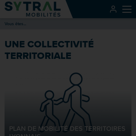
Contenu
CONNEXI
Me
Entête de page
Vous êtes...
Menu principal
Recherche
UNE COLLECTIVITÉ
Pied de page
TERRITORIALE
PLAN DE MOBILITÉ DES TERRITOIRES