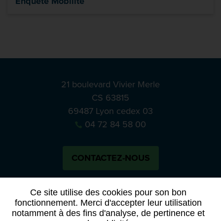
Enquête Mobilité
21 boulevard Vivier Merle
CS 63815
69487 Lyon cedex 03
04 72 84 58 00
CONTACTEZ-NOUS
Bluesky
Notre actual
Ce site utilise des cookies pour son bon
fonctionnement. Merci d'accepter leur utilisation
notamment à des fins d'analyse, de pertinence et
PRESSE
APPELS À MANIFESTATION D’INTÉRÊT