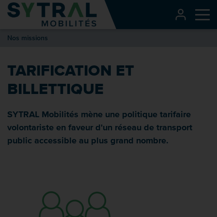
Contenu
CONNEXI
Me
Entête de page
Nos missions
Menu principal
Recherche
TARIFICATION ET
Pied de page
BILLETTIQUE
SYTRAL Mobilités mène une politique tarifaire
volontariste en faveur d'un réseau de transport
public accessible au plus grand nombre.