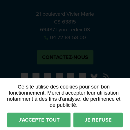
21 boulevard Vivier Merle
CS 63815
69487 Lyon cedex 03
04 72 84 58 00
CONTACTEZ-NOUS
Bluesky
Notre actual
Ce site utilise des cookies pour son bon
fonctionnement. Merci d'accepter leur utilisation
PRESSE
APPELS À MANIFESTATION D’INTÉRÊT
notamment à des fins d'analyse, de pertinence et
ACTES ET DÉLIBÉRATIONS
de publicité.
Mentions légales
RGPD
Plan du site
J'ACCEPTE TOUT
JE REFUSE
Déclaration d'accessibilité (partiellement conforme)