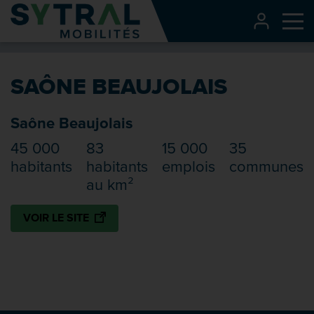
Contenu
CONNEXI
Me
Entête de page
Menu principal
SAÔNE BEAUJOLAIS
Recherche
Pied de page
Saône Beaujolais
45 000
83
15 000
35
habitants
habitants
emplois
communes
au km²
VOIR LE SITE