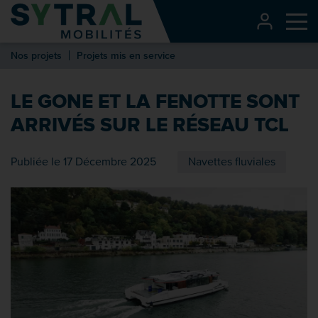
Contenu
CONNEXI
Me
Entête de page
Nos projets
Projets mis en service
Menu principal
Recherche
LE GONE ET LA FENOTTE SONT
Pied de page
ARRIVÉS SUR LE RÉSEAU TCL
Publiée le 17 Décembre 2025
Navettes fluviales