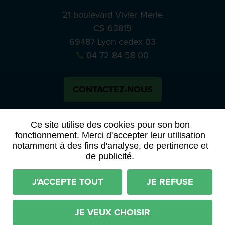
21 boulevard Vivier Merle
CS 63815
69487 Lyon cedex 03
04 72 84 58 00
CONTACTEZ-NOUS
Bluesky
Notre actual
Ce site utilise des cookies pour son bon
fonctionnement. Merci d'accepter leur utilisation
notamment à des fins d'analyse, de pertinence et
PRESSE
APPELS À MANIFESTATION D’INTÉRÊT
de publicité.
ACTES ET DÉLIBÉRATIONS
J'ACCEPTE TOUT
JE REFUSE
Mentions légales
RGPD
Plan du site
Déclaration d'accessibilité (partiellement conforme)
JE VEUX CHOISIR
Conditions générales d'utilisation