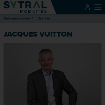
Contenu
CONNEXI
Me
Entête de page
Qui sommes-nous ?
Nos élus
Menu principal
Recherche
JACQUES VUITTON
Pied de page