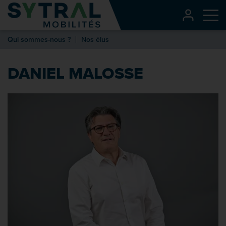
Contenu
CONNEXI
Me
Entête de page
Qui sommes-nous ?
Nos élus
Menu principal
Recherche
DANIEL MALOSSE
Pied de page