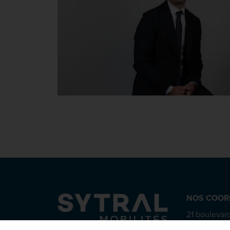
NOS COOR
21 boulevard
CS 63815