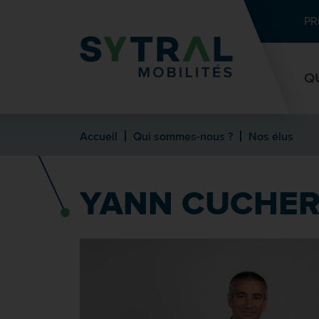
Contenu
Entête de page
Menu principal
Recherche
PR
Q
Accueil
Qui sommes-nous ?
Nos élus
YANN CUCHER