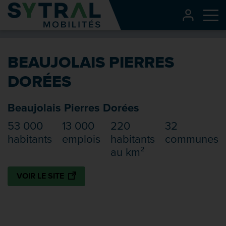
Contenu
CONNEXI
Me
Entête de page
Menu principal
BEAUJOLAIS PIERRES
Recherche
DORÉES
Pied de page
Beaujolais Pierres Dorées
53 000
13 000
220
32
habitants
emplois
habitants
communes
au km²
VOIR LE SITE