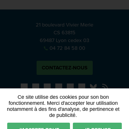
21 boulevard Vivier Merle
CS 63815
69487 Lyon cedex 03
04 72 84 58 00
CONTACTEZ-NOUS
Bluesky
Notre actual
Ce site utilise des cookies pour son bon
fonctionnement. Merci d'accepter leur utilisation
PRESSE
APPELS À MANIFESTATION D’INTÉRÊT
notamment à des fins d'analyse, de pertinence et
ACTES ET DÉLIBÉRATIONS
de publicité.
Mentions légales
RGPD
Plan du site