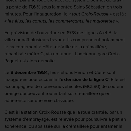
moteur par une roue crantée. Ce système permet de gravir
la pente de 17,6 % sous la montée Saint-Sébastien en trois
minutes. Pour l'inauguration, le
« tout Croix-Rousse »
est là :
« les élus, les canuts, les commerçants, les majorettes »
.
En prévision de l'ouverture en 1978 des lignes A et B, la
ville connaît plusieurs travaux. Ils comprennent notamment
le raccordement à Hôtel-de-Ville de la crémaillère,
rebaptisée métro C, via un tunnel. L'ancienne gare Croix-
Paquet est alors démolie.
Le
8 décembre 1984
, les stations Hénon et Cuire sont
inaugurées pour accueillir
l'extension de la ligne C
. Elle est
accompagnée de nouveaux véhicules (MCL80) de couleur
orange qui peuvent rouler tant sur crémaillère qu'en
adhérence sur une voie classique.
C'est à la station Croix-Rousse que la roue crantée, par un
système d'embrayage, est relevée pour poursuivre à plat en
adhérence, ou abaissée sur la crémaillère pour entamer la