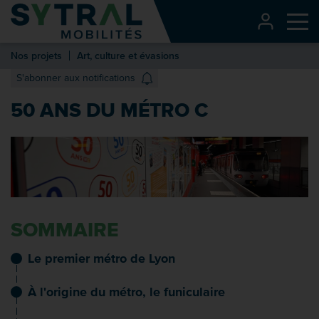
Contenu
CONNEXI
Me
Entête de page
Nos projets
Art, culture et évasions
Menu principal
S'abonner aux notifications
Recherche
50 ANS DU MÉTRO C
Pied de page
SOMMAIRE
Le premier métro de Lyon
À l'origine du métro, le funiculaire