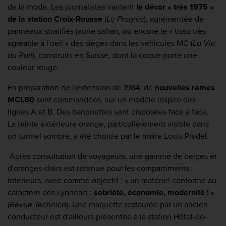
de la mode. Les journalistes vantent
le décor « très 1975 »
de la station Croix-Rousse
(
Le Progrès
), agrémentée de
panneaux stratifiés jaune safran, ou encore le « tissu très
agréable à l'oeil » des sièges dans les véhicules MC (
La Vie
du Rail
), construits en Suisse, dont la coque porte une
couleur rouge.
En préparation de l'extension de 1984, de
nouvelles rames
MCL80
sont commandées, sur un modèle inspiré des
lignes A et B. Des banquettes sont disposées face à face.
La teinte extérieure orange, particulièrement visible dans
un tunnel sombre, a été choisie par le maire Louis Pradel.
Après consultation de voyageurs, une gamme de beiges et
d'oranges clairs est retenue pour les compartiments
intérieurs, avec comme objectif : « un matériel conforme au
caractère des Lyonnais :
sobriété, économie, modernité !
»
(
Revue Technica
). Une maquette restaurée par un ancien
conducteur est d'ailleurs présentée à la station Hôtel-de-