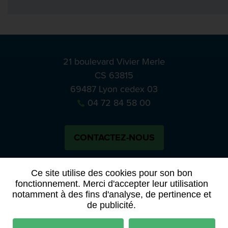
21 boulevard Vivier Merle
CS 63815
69487 Lyon cedex 03
04 72 84 58 00
CONTACTEZ-NOUS
Bluesky
Notre actual
Ce site utilise des cookies pour son bon
fonctionnement. Merci d'accepter leur utilisation
notamment à des fins d'analyse, de pertinence et
PRESSE
APPELS À MANIFESTATION D’INTÉRÊT
de publicité.
ACTES ET DÉLIBÉRATIONS