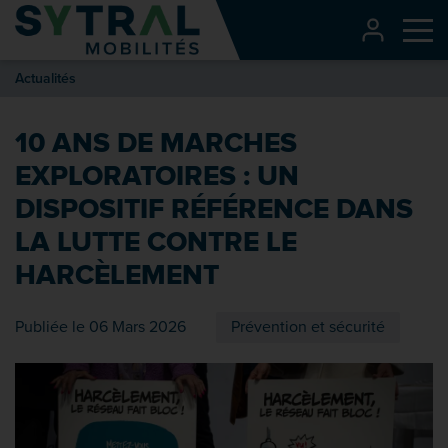
Contenu
CONNEXI
Me
Entête de page
Actualités
Menu principal
Recherche
10 ANS DE MARCHES
Pied de page
EXPLORATOIRES : UN
DISPOSITIF RÉFÉRENCE DANS
LA LUTTE CONTRE LE
HARCÈLEMENT
Publiée le 06 Mars 2026
Prévention et sécurité