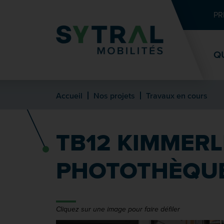
Contenu
Entête de page
Menu principal
Recherche
PR
Q
Accueil
Nos projets
Travaux en cours
TB12 KIMMERLI
PHOTOTHÈQU
Cliquez sur une image pour faire défiler