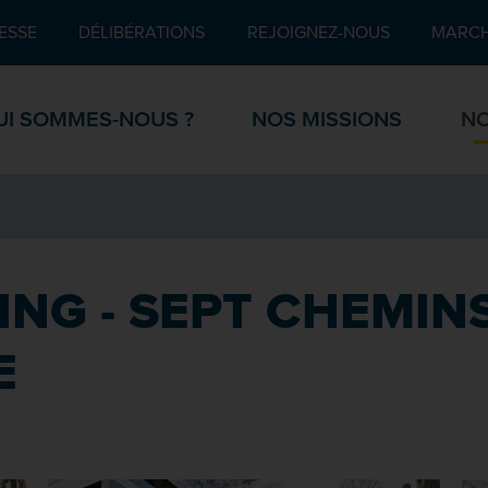
Pied de page
ESSE
DÉLIBÉRATIONS
REJOIGNEZ-NOUS
MARCH
UI SOMMES-NOUS ?
NOS MISSIONS
NO
NG - SEPT CHEMINS
E