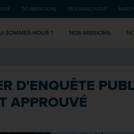
Pied de page
ESSE
DÉLIBÉRATIONS
REJOIGNEZ-NOUS
MARCH
UI SOMMES-NOUS ?
NOS MISSIONS
NO
IER D'ENQUÊTE PUB
ST APPROUVÉ