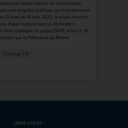
Après une phase intense de concertation
18 mars de
puis une enquête publique qui s’est déroulée
​​​​​​​Poin
du 13 mars au 14 avril 2023, le projet franchit
échanges
une étape majeure avec la déclaration
d’utilité publique du projet (DUP), actée le 10
Tramwa
octobre par la Préfecture du Rhône
Tramway T10
LIENS UTILES :