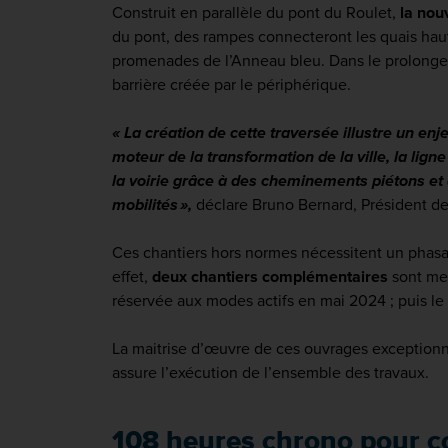
Construit en parallèle du pont du Roulet,
la nou
du pont, des rampes connecteront les quais hauts
promenades de l’Anneau bleu. Dans le prolongeme
barrière créée par le périphérique.
« La création de cette traversée illustre un enj
moteur de la transformation de la ville, la lign
la voirie grâce à des cheminements piétons et
mobilités »,
déclare Bruno Bernard, Président de
Ces chantiers hors normes nécessitent un phasa
effet,
deux chantiers complémentaires
sont men
réservée aux modes actifs en mai 2024 ; puis le
La maitrise d’œuvre de ces ouvrages exceptionn
assure l’exécution de l’ensemble des travaux.
108 heures chrono pour co