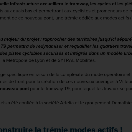
velle infrastructure accueillera le tramway, les cycles et les pi
 aux quais bas et permettront aux cyclistes et promeneurs de rel
nt de ce nouveau pont, une trémie dédiée aux modes actifs (pié
eu majeur du projet : rapprocher des territoires jusqu’ici sépar
e T9 permettra de redynamiser et requalifier les quartiers trave
 des pistes cyclables sécurisés et intégrés dans un modèle ur
 la Métropole de Lyon et de SYTRAL Mobilités.
ge spécifique en raison de la complexité du mode opératoire et 
és de front pour la création de ces nouveaux ouvrages à Villeur
nouveau pont
pour le tramway T9, pour lequel les travaux se pou
els a été confiée à la société Artelia et le groupement Demathi
nstruire la trémie modes actifs !