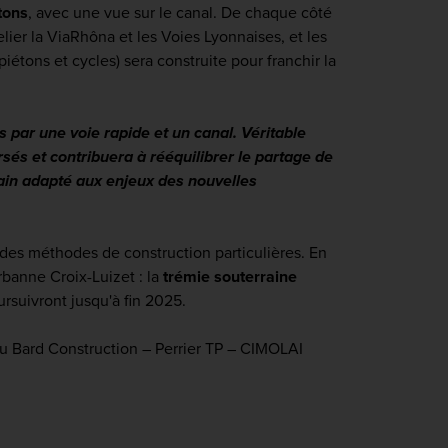
étons
, avec une vue sur le canal. De chaque côté
ier la ViaRhôna et les Voies Lyonnaises, et les
tons et cycles) sera construite pour franchir la
és par une voie rapide et un canal. Véritable
rsés et contribuera à rééquilibrer le partage de
bain adapté aux enjeux des nouvelles
des méthodes de construction particulières. En
banne Croix-Luizet : la
trémie souterraine
rsuivront jusqu'à fin 2025.
eu Bard Construction – Perrier TP – CIMOLAI