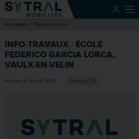
Contenu
CONNEXI
Me
Entête de page
Nos projets
Travaux en cours
Menu principal
Recherche
INFO-TRAVAUX - ÉCOLE
Pied de page
FEDERICO GARCIA LORCA,
VAULX-EN-VELIN
Publiée le 15 Avril 2025
Tramway T9