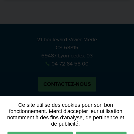
21 boulevard Vivier Merle
CS 63815
69487 Lyon cedex 03
04 72 84 58 00
CONTACTEZ-NOUS
Bluesky
Notre actual
Ce site utilise des cookies pour son bon
fonctionnement. Merci d'accepter leur utilisation
notamment à des fins d'analyse, de pertinence et
PRESSE
APPELS À MANIFESTATION D’INTÉRÊT
de publicité.
ACTES ET DÉLIBÉRATIONS