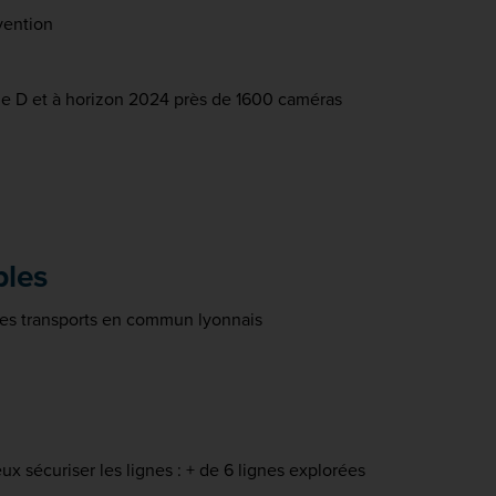
vention
ne D et à horizon 2024 près de 1600 caméras
bles
 des transports en commun lyonnais
x sécuriser les lignes : + de 6 lignes explorées