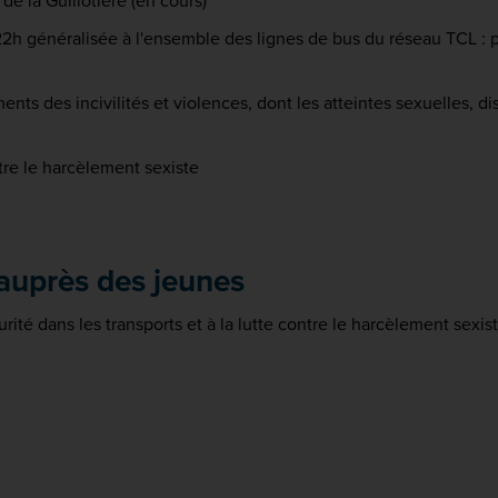
r de la Guillotière (en cours)
22h généralisée à l'ensemble des lignes de bus du réseau TCL :
 des incivilités et violences, dont les atteintes sexuelles, dispo
re le harcèlement sexiste
 auprès des jeunes
urité dans les transports et à la lutte contre le harcèlement sexis