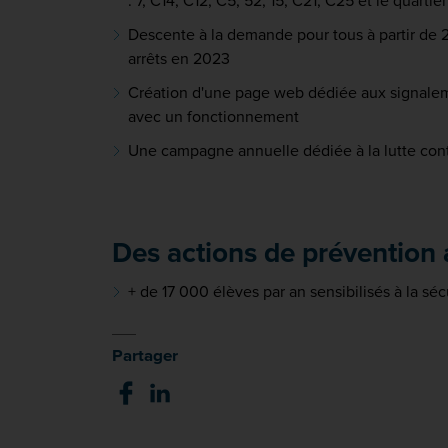
: 7, C14, C12, C5, 52, 15, C21, C25 et le quartie
Descente à la demande pour tous à partir de 
arrêts en 2023
Création d'une page web dédiée aux signalements
avec un fonctionnement
Une campagne annuelle dédiée à la lutte cont
Des actions de prévention
+ de 17 000 élèves par an sensibilisés à la séc
Partager