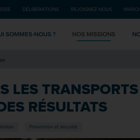
Pied de page
ESSE
DÉLIBÉRATIONS
REJOIGNEZ-NOUS
MARCH
UI SOMMES-NOUS ?
NOS MISSIONS
NO
ion
S LES TRANSPORTS
DES RÉSULTATS
ilités
Prévention et sécurité