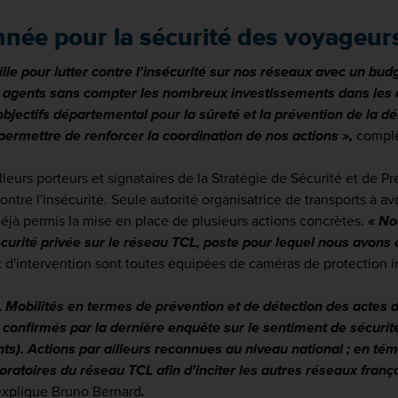
ée pour la sécurité des voyageurs
le pour lutter contre l'insécurité sur nos réseaux avec un b
agents sans compter les nombreux investissements dans les out
bjectifs départemental pour la sûreté et la prévention de la dé
 permettre de renforcer la coordination de nos actions »,
complè
lleurs porteurs et signataires de la Stratégie de Sécurité et de 
tre l'insécurité. Seule autorité organisatrice de transports à avoir
déjà permis la mise en place de plusieurs actions concrètes.
« No
curité privée sur le réseau TCL, poste pour lequel nous avon
t d'intervention sont toutes équipées de caméras de protection i
bilités en termes de prévention et de détection des actes de 
s, confirmés par la dernière enquête sur le sentiment de sécuri
ts). Actions par ailleurs reconnues au niveau national ; en tém
oratoires du réseau TCL afin d'inciter les autres réseaux fran
explique Bruno Bernard
.