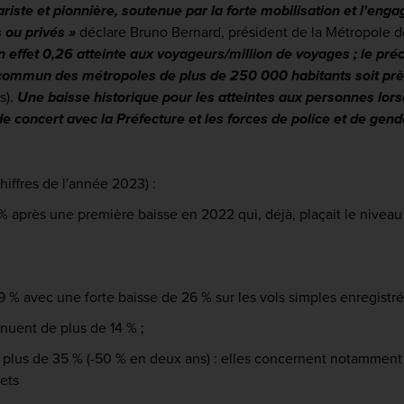
iste et pionnière, soutenue par la forte mobilisation et l'enga
fs ou privés »
déclare Bruno Bernard, président de la Métropole 
 effet 0,26 atteinte aux voyageurs/million de voyages ; le préc
 commun des métropoles de plus de 250 000 habitants soit près
s).
Une baisse historique pour les atteintes aux personnes lors
e concert avec la Préfecture et les forces de police et de gen
hiffres de l'année 2023) :
 après une première baisse en 2022 qui, déjà, plaçait le niveau 
 % avec une forte baisse de 26 % sur les vols simples enregistrés
inuent de plus de 14 % ;
t de plus de 35 % (-50 % en deux ans) : elles concernent notamment
ets