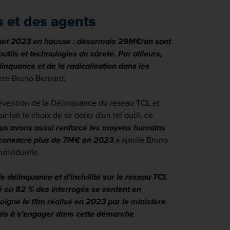
 et des agents
udget 2023 en hausse : désormais 29M€/an sont
ils et technologies de sûreté. Par ailleurs,
linquance et de la radicalisation dans les
te Bruno Bernard.
Prévention de la Délinquance du réseau TCL et
 fait le choix de se doter d'un tel outil, ce
us avons aussi renforcé les moyens humains
s consacré plus de 7M€ en 2023 »
ajoute Bruno
ndividuelle.
délinquance et d'incivilité sur le réseau TCL
té où 82 % des interrogés se sentent en
oigne le film réalisé en 2023 par le ministère
çais à s'engager dans cette démarche