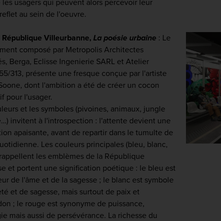
e les usagers qui peuvent alors percevoir leur
reflet au sein de l'oeuvre.
n République Villeurbanne,
La poésie urbaine
: Le
ment composé par Metropolis Architectes
s, Berga, Eclisse Ingenierie SARL et Atelier
5/313, présente une fresque conçue par l'artiste
Soone, dont l'ambition a été de créer un cocon
f pour l'usager.
leurs et les symboles (pivoines, animaux, jungle
…) invitent à l'introspection : l'attente devient une
ion apaisante, avant de repartir dans le tumulte de
quotidienne. Les couleurs principales (bleu, blanc,
 rappellent les emblèmes de la République
se et portent une signification poétique : le bleu est
eur de l'âme et de la sagesse ; le blanc est symbole
té et de sagesse, mais surtout de paix et
don ; le rouge est synonyme de puissance,
ie mais aussi de persévérance. La richesse du