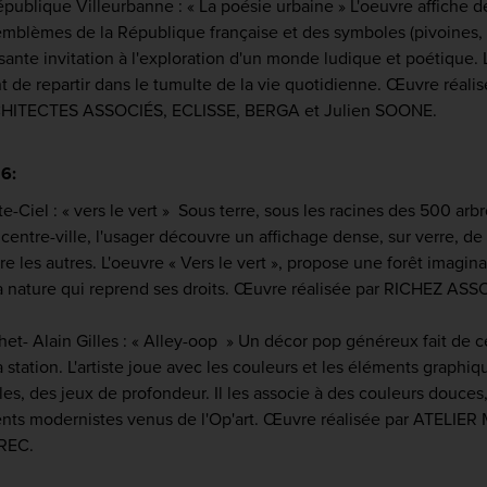
blique Villeurbanne : « La poésie urbaine » L'oeuvre affiche des
emblèmes de la République française et des symboles (pivoines,
sante invitation à l'exploration d'un monde ludique et poétique. 
t de repartir dans le tumulte de la vie quotidienne. Œuvre ré
HITECTES ASSOCIÉS, ECLISSE, BERGA et Julien SOONE.
26:
te-Ciel : « vers le vert » Sous terre, sous les racines des 500 arb
 centre-ville, l'usager découvre un affichage dense, sur verre, de
re les autres. L'oeuvre « Vers le vert », propose une forêt imag
a nature qui reprend ses droits. Œuvre réalisée par RICHEZ
het- Alain Gilles : « Alley-oop » Un décor pop généreux fait de 
a station. L'artiste joue avec les couleurs et les éléments graph
les, des jeux de profondeur. Il les associe à des couleurs douces,
nts modernistes venus de l'Op'art. Œuvre réalisée par ATELI
REC.