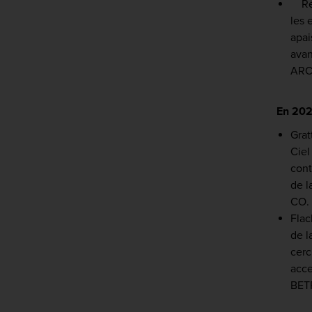
Répu
les 
apai
avan
ARC
En 20
Grat
Ciel
cont
de l
CO.
Flac
de l
cerc
acce
BET