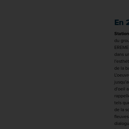
En 
Statio
du grou
EREMES
dans un
l'esthé
de la b
L'oeuvre
jusqu'a
d'oeil 
rappell
tels qu
de la s
fleuves
dialogu