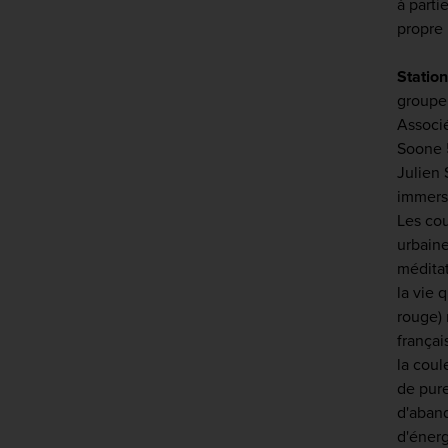
à parti
propre 
Statio
groupe
Associé
Soone 5
Julien 
immersi
Les cou
urbaine
méditat
la vie 
rouge)
françai
la coul
de pure
d'aban
d'énerg