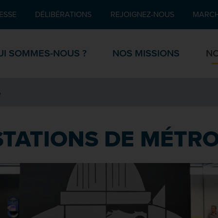
Pied de page
ESSE
DÉLIBÉRATIONS
REJOIGNEZ-NOUS
MARCH
UI SOMMES-NOUS ?
NOS MISSIONS
NO
e
STATIONS DE MÉTR