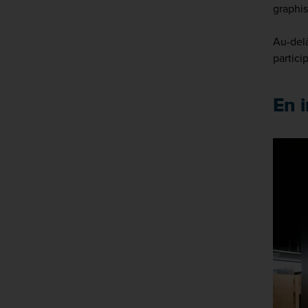
graphis
Au-delà
partici
En 