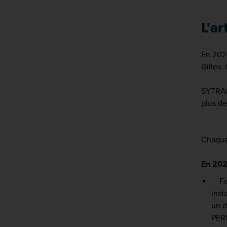
L'ar
En 2025
Gilles.
SYTRAL 
plus de
Chaque
En 202
Foch
inst
un d
PER