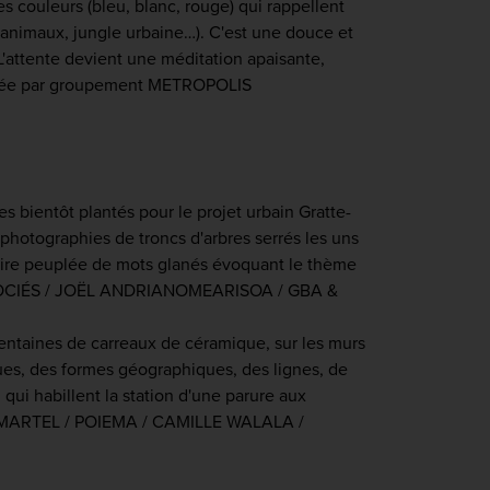
 couleurs (bleu, blanc, rouge) qui rappellent
 animaux, jungle urbaine…). C'est une douce et
L'attente devient une méditation apaisante,
alisée par groupement METROPOLIS
res bientôt plantés pour le projet urbain Gratte-
 photographies de troncs d'arbres serrés les uns
inaire peuplée de mots glanés évoquant le thème
 ASSOCIÉS / JOËL ANDRIANOMEARISOA / GBA &
centaines de carreaux de céramique, sur les murs
iques, des formes géographiques, des lignes, de
 qui habillent la station d'une parure aux
ER MARTEL / POIEMA / CAMILLE WALALA /