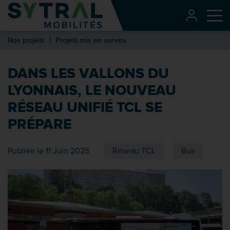
Contenu
CONNEXI
Me
Entête de page
Nos projets
Projets mis en service
Menu principal
Recherche
DANS LES VALLONS DU
Pied de page
LYONNAIS, LE NOUVEAU
RÉSEAU UNIFIÉ TCL SE
PRÉPARE
Publiée le 11 Juin 2025
Réseau TCL
Bus