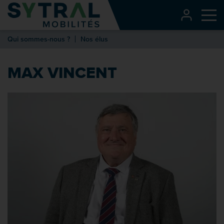
Contenu
CONNEXI
Me
Entête de page
Qui sommes-nous ?
Nos élus
Menu principal
Recherche
MAX VINCENT
Pied de page