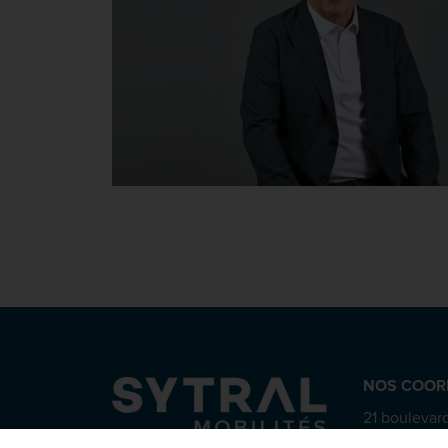
NOS COOR
21 boulevard
CS 63815