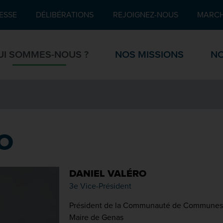
Pied de page
ESSE
DÉLIBÉRATIONS
REJOIGNEZ-NOUS
MARCH
UI SOMMES-NOUS ?
NOS MISSIONS
NO
O
DANIEL VALÉRO
3e Vice-Président
Président de la Communauté de Communes d
Maire de Genas