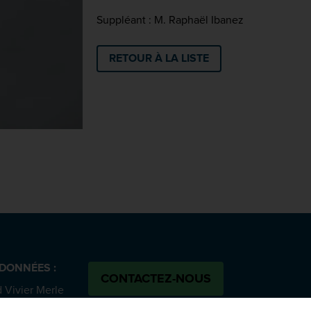
Suppléant : M. Raphaël Ibanez
RETOUR À LA LISTE
DONNÉES :
CONTACTEZ-NOUS
 Vivier Merle