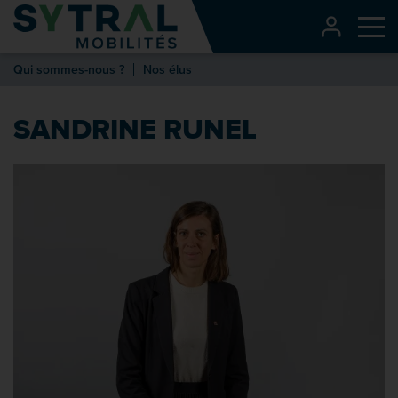
Contenu
CONNEXI
Me
Entête de page
Qui sommes-nous ?
Nos élus
Menu principal
Recherche
SANDRINE RUNEL
Pied de page