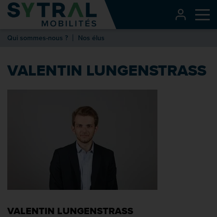
Contenu
CONNEXI
Me
Entête de page
Qui sommes-nous ?
Nos élus
Menu principal
Recherche
VALENTIN LUNGENSTRASS
Pied de page
VALENTIN LUNGENSTRASS