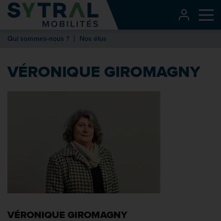
Contenu
CONNEXI
Me
Entête de page
Qui sommes-nous ?
Nos élus
Menu principal
Recherche
VÉRONIQUE GIROMAGNY
Pied de page
VÉRONIQUE GIROMAGNY