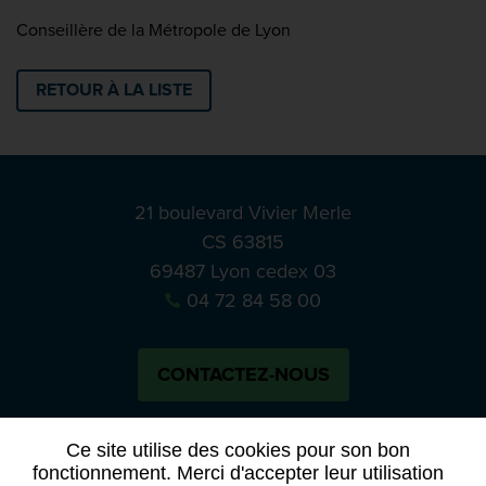
Conseillère de la Métropole de Lyon
RETOUR À LA LISTE
21 boulevard Vivier Merle
CS 63815
69487 Lyon cedex 03
04 72 84 58 00
CONTACTEZ-NOUS
Bluesky
Notre actual
Ce site utilise des cookies pour son bon
fonctionnement. Merci d'accepter leur utilisation