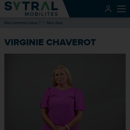
Contenu
CONNEXI
Me
Entête de page
Qui sommes-nous ?
Nos élus
Menu principal
Recherche
VIRGINIE CHAVEROT
Pied de page