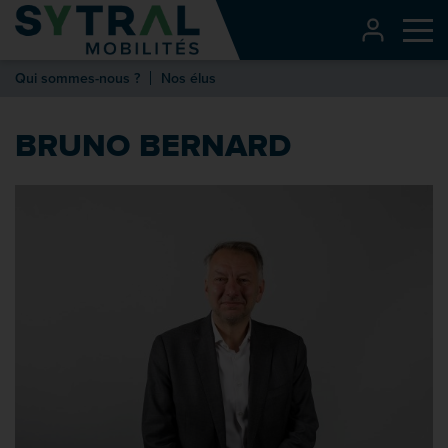
Contenu
CONNEXI
Me
Entête de page
Qui sommes-nous ?
Nos élus
Menu principal
Recherche
BRUNO BERNARD
Pied de page