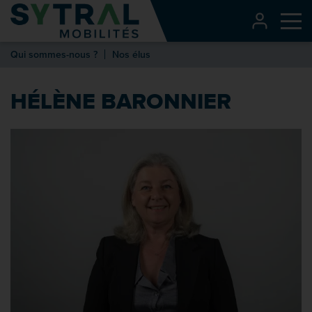
Contenu
CONNEXI
Me
Entête de page
Qui sommes-nous ?
Nos élus
Menu principal
Recherche
HÉLÈNE BARONNIER
Pied de page