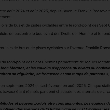
ntre août 2024 et août 2025, depuis l'avenue Franklin Roosevelt
nément :
ouloirs de bus et de pistes cyclables entre le rond-point des Se
uloirs de bus entre le boulevard des Droits de l'Homme et le rond
 couloirs de bus et de pistes cyclables sur l'avenue Franklin Roos
 du rond-point des Sept Chemins permettront de réguler le trafi
ue Jean Mermoz, et les couloirs d'approche au niveau du boulev
rantiront sa régularité, sa fréquence et son temps de parcours »
,
 en septembre 2024 et s'achèveront en août 2025. Chaque station
 travaux étant réalisés par demi-chaussée, des alternats de circ
abitudes et peuvent parfois être contraignantes. Les équipes 
 quotidien des riverains de la future Ligne de l'Est Lyonnais : le