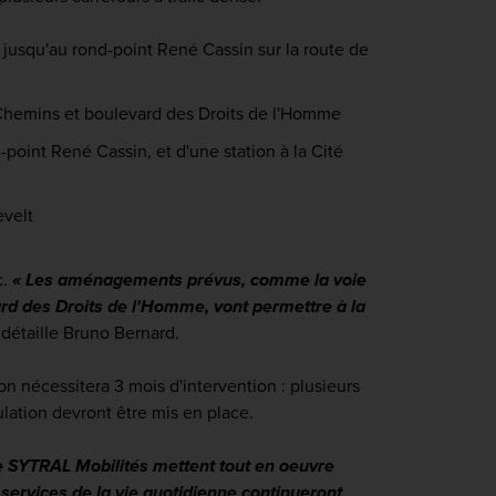
 jusqu'au rond-point René Cassin sur la route de
pt Chemins et boulevard des Droits de l'Homme
-point René Cassin, et d'une station à la Cité
evelt
c.
« Les aménagements prévus, comme la voie
ard des Droits de l'Homme, vont permettre à la
 détaille Bruno Bernard.
 nécessitera 3 mois d'intervention : plusieurs
ulation devront être mis en place.
de SYTRAL Mobilités mettent tout en oeuvre
s services de la vie quotidienne
continueront