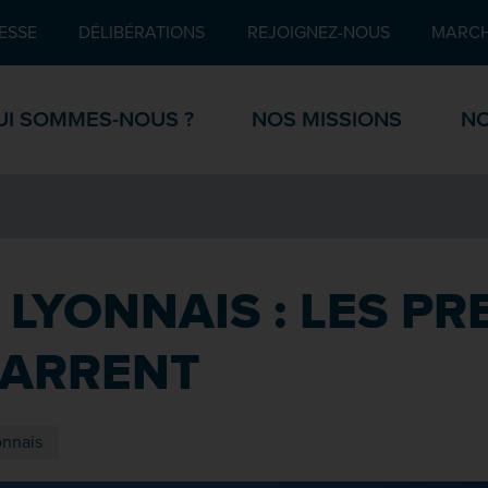
Pied de page
ESSE
DÉLIBÉRATIONS
REJOIGNEZ-NOUS
MARCH
UI SOMMES-NOUS ?
NOS MISSIONS
NO
T LYONNAIS : LES P
MARRENT
onnais