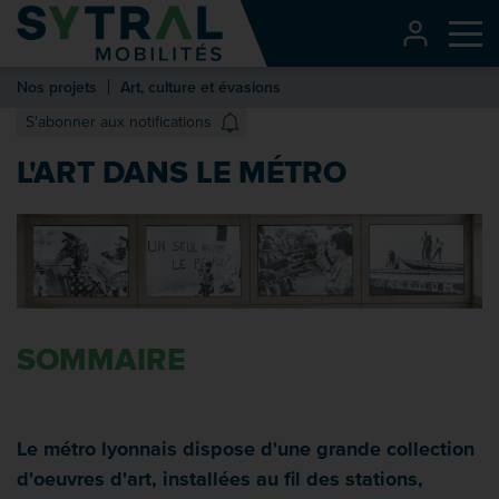
Contenu
CONNEXI
Me
Entête de page
Nos projets
Art, culture et évasions
Menu principal
S'abonner aux notifications
Recherche
L'ART DANS LE MÉTRO
Pied de page
SOMMAIRE
Le métro lyonnais dispose d'une grande collection
d'oeuvres d'art, installées au fil des stations,