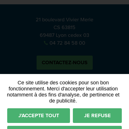
21 boulevard Vivier Merle
CS 63815
69487 Lyon cedex 03
04 72 84 58 00
CONTACTEZ-NOUS
Bluesky
Notre actual
Ce site utilise des cookies pour son bon
fonctionnement. Merci d'accepter leur utilisation
notamment à des fins d'analyse, de pertinence et
PRESSE
APPELS À MANIFESTATION D’INTÉRÊT
de publicité.
ACTES ET DÉLIBÉRATIONS
J'ACCEPTE TOUT
JE REFUSE
Mentions légales
RGPD
Plan du site