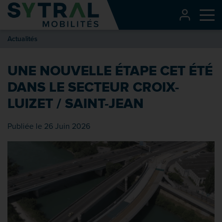
Contenu
CONNEXI
Me
Entête de page
Actualités
Menu principal
Recherche
UNE NOUVELLE ÉTAPE CET ÉTÉ
Pied de page
DANS LE SECTEUR CROIX-
LUIZET / SAINT-JEAN
Publiée le 26 Juin 2026