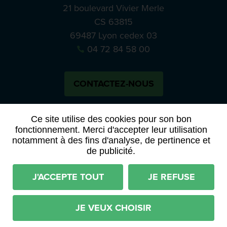
21 boulevard Vivier Merle
CS 63815
69487 Lyon cedex 03
04 72 84 58 00
CONTACTEZ-NOUS
Bluesky
Notre actual
Ce site utilise des cookies pour son bon
fonctionnement. Merci d'accepter leur utilisation
notamment à des fins d'analyse, de pertinence et
PRESSE
APPELS À MANIFESTATION D’INTÉRÊT
de publicité.
ACTES ET DÉLIBÉRATIONS
J'ACCEPTE TOUT
JE REFUSE
Mentions légales
RGPD
Plan du site
Déclaration d'accessibilité (partiellement conforme)
JE VEUX CHOISIR
Conditions générales d'utilisation