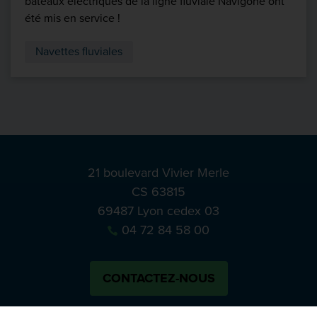
bateaux électriques de la ligne fluviale Navigône ont
été mis en service !
Navettes fluviales
21 boulevard Vivier Merle
CS 63815
69487 Lyon cedex 03
04 72 84 58 00
CONTACTEZ-NOUS