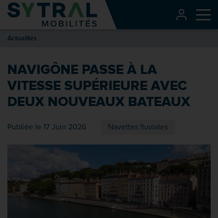
Contenu
CONNEXI
Me
Entête de page
Actualités
Menu principal
Recherche
NAVIGÔNE PASSE À LA
Pied de page
VITESSE SUPÉRIEURE AVEC
DEUX NOUVEAUX BATEAUX
Publiée le 17 Juin 2026
Navettes fluviales