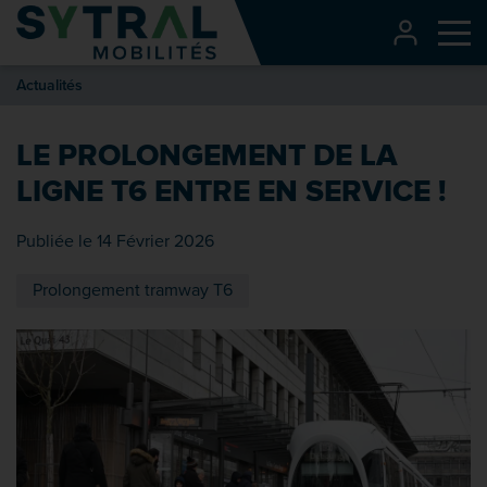
Contenu
CONNEXI
Me
Entête de page
Actualités
Menu principal
Recherche
LE PROLONGEMENT DE LA
Pied de page
LIGNE T6 ENTRE EN SERVICE !
Publiée le 14 Février 2026
Prolongement tramway T6