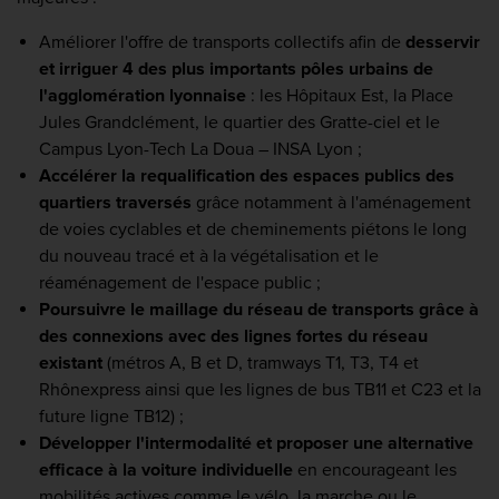
Améliorer l'offre de transports collectifs afin de
desservir
et irriguer 4 des plus importants pôles urbains de
l'agglomération lyonnaise
: les Hôpitaux Est, la Place
Jules Grandclément, le quartier des Gratte-ciel et le
Campus Lyon-Tech La Doua – INSA Lyon ;
Accélérer la requalification des espaces publics des
quartiers traversés
grâce notamment à l'aménagement
de voies cyclables et de cheminements piétons le long
du nouveau tracé et à la végétalisation et le
réaménagement de l'espace public ;
Poursuivre le maillage du réseau de transports grâce à
des connexions avec des lignes fortes du réseau
existant
(métros A, B et D, tramways T1, T3, T4 et
Rhônexpress ainsi que les lignes de bus TB11 et C23 et la
future ligne TB12) ;
Développer l'intermodalité et proposer une alternative
efficace à la voiture individuelle
en encourageant les
mobilités actives comme le vélo, la marche ou le