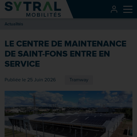
Contenu
CONNEXI
Me
Entête de page
Actualités
Menu principal
Recherche
LE CENTRE DE MAINTENANCE
Pied de page
DE SAINT-FONS ENTRE EN
SERVICE
Publiée le 25 Juin 2026
Tramway