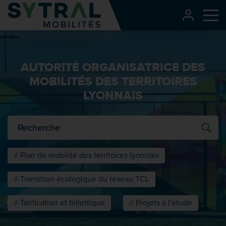
Contenu
CONNEXI
Me
Entête de page
Menu principal
AUTORITÉ ORGANISATRICE DES
Recherche
MOBILITÉS DES TERRITOIRES
Pied de page
LYONNAIS
O
Plan de mobilité des territoires lyonnais
Transition écologique du réseau TCL
Tarification et billettique
Projets à l'étude